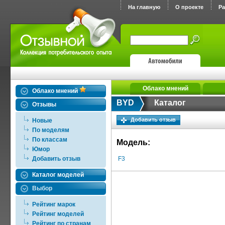
На главную
О проекте
Р
Облако мнений
Облако мнений
BYD
Каталог
Отзывы
Добавить отзыв
Новые
По моделям
По классам
Модель:
Юмор
Добавить отзыв
F3
Каталог моделей
Выбор
Рейтинг марок
Рейтинг моделей
Рейтинг по странам