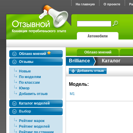
На главную
О проекте
Р
Облако мнений
Облако мнений
Brilliance
Каталог
Отзывы
Добавить отзыв
Новые
По моделям
По классам
Модель:
Юмор
Добавить отзыв
M1
Каталог моделей
Выбор
Рейтинг марок
Рейтинг моделей
Рейтинг по странам