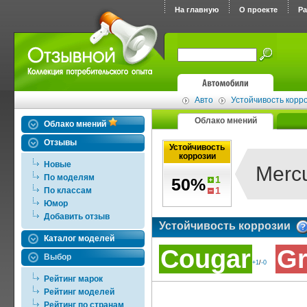
На главную
О проекте
Р
Авто
Устойчивость корр
Облако мнений
Облако мнений
Отзывы
Устойчивость
коррозии
Новые
Merc
По моделям
1
50%
1
По классам
Юмор
Добавить отзыв
Устойчивость коррозии
Каталог моделей
Cougar
Gr
Выбор
+1
/
-0
Рейтинг марок
Рейтинг моделей
Рейтинг по странам