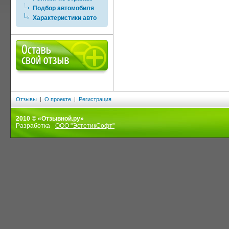
Подбор автомобиля
Характеристики авто
Отзывы
|
О проекте
|
Регистрация
2010 © «Отзывной.ру»
Разработка -
ООО "ЭстетикСофт"