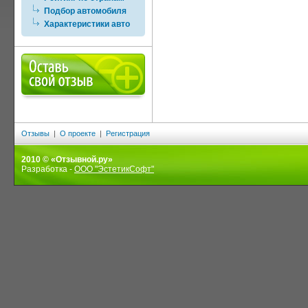
Подбор автомобиля
Характеристики авто
Отзывы
|
О проекте
|
Регистрация
2010 © «Отзывной.ру»
Разработка -
ООО "ЭстетикСофт"