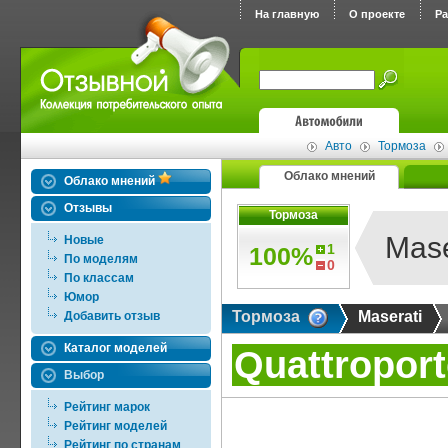
На главную
О проекте
Р
Авто
Тормоза
Облако мнений
Облако мнений
Отзывы
Тормоза
Mase
Новые
1
100%
По моделям
0
По классам
Юмор
Тормоза
Maserati
Добавить отзыв
Каталог моделей
Quattroport
Выбор
Рейтинг марок
Рейтинг моделей
Рейтинг по странам