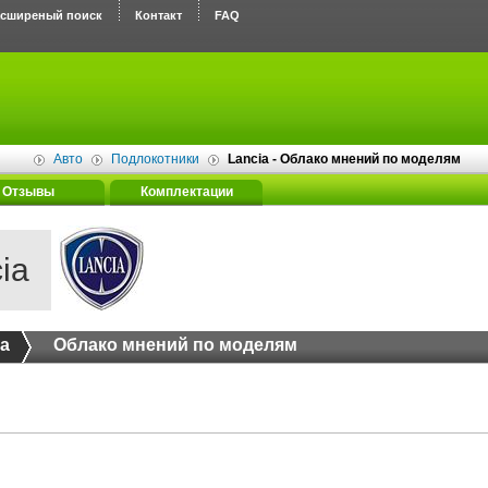
асширеный поиск
Контакт
FAQ
Авто
Подлокотники
Lancia - Облако мнений по моделям
Отзывы
Комплектации
ia
ia
Облако мнений по моделям