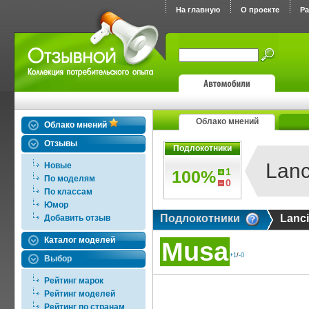
На главную
О проекте
Р
Облако мнений
Облако мнений
Отзывы
Подлокотники
Lanc
Новые
1
100%
По моделям
0
По классам
Юмор
Подлокотники
Lanc
Добавить отзыв
Каталог моделей
Musa
+1
/
-0
Выбор
Рейтинг марок
Рейтинг моделей
Рейтинг по странам