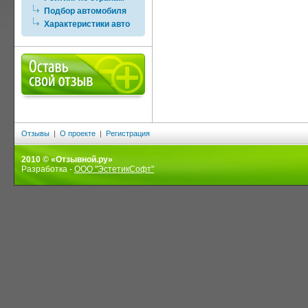
Подбор автомобиля
Характеристики авто
Отзывы
|
О проекте
|
Регистрация
2010 © «Отзывной.ру»
Разработка -
ООО "ЭстетикСофт"