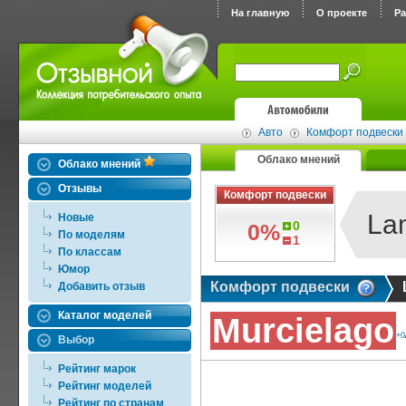
На главную
О проекте
Р
Авто
Комфорт подвески
Облако мнений
Облако мнений
Отзывы
Комфорт подвески
La
Новые
0
0%
По моделям
1
По классам
Юмор
Комфорт подвески
Добавить отзыв
Каталог моделей
Murcielago
+0
Выбор
Рейтинг марок
Рейтинг моделей
Рейтинг по странам