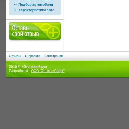
Подбор автомобиля
Характеристики авто
Отзывы
|
О проекте
|
Регистрация
2010 © «Отзывной.ру»
Разработка -
ООО "ЭстетикСофт"