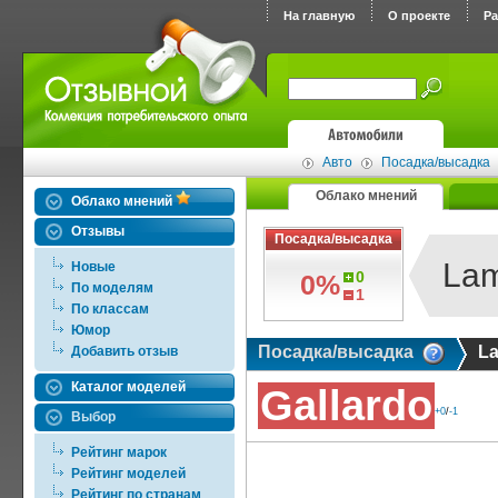
На главную
О проекте
Р
Авто
Посадка/высадка
Облако мнений
Облако мнений
Отзывы
Посадка/высадка
Lam
Новые
0
0%
По моделям
1
По классам
Юмор
Посадка/высадка
La
Добавить отзыв
Каталог моделей
Gallardo
+0
/
-1
Выбор
Рейтинг марок
Рейтинг моделей
Рейтинг по странам