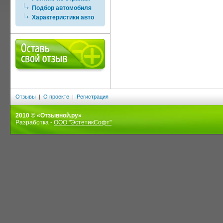
Подбор автомобиля
Характеристики авто
Отзывы
|
О проекте
|
Регистрация
2010 © «Отзывной.ру»
Разработка -
ООО "ЭстетикСофт"