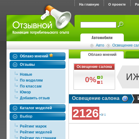
На главную
О проекте
Р
Авто
Освещение са
Облако мнений
Облако мнений
Отзывы
Освещение салона
И
Новые
0
0%
По моделям
1
По классам
Юмор
Освещение салона
Добавить отзыв
Каталог моделей
2126
+0
/
-1
Выбор
Рейтинг марок
Рейтинг моделей
Рейтинг по странам