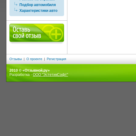
Подбор автомобиля
Характеристики авто
Отзывы
|
О проекте
|
Регистрация
2010 © «Отзывной.ру»
Разработка -
ООО "ЭстетикСофт"