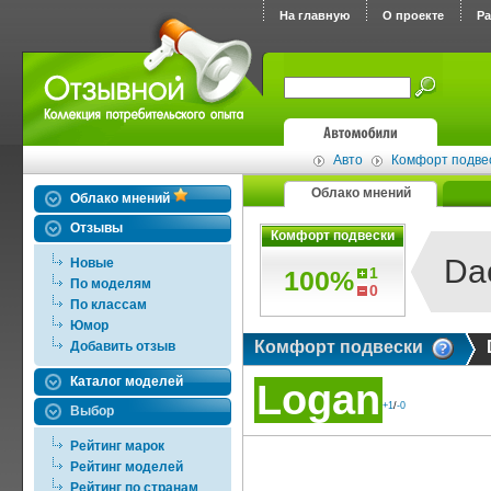
На главную
О проекте
Р
Авто
Комфорт подве
Облако мнений
Облако мнений
Отзывы
Комфорт подвески
Da
Новые
1
100%
По моделям
0
По классам
Юмор
Комфорт подвески
Добавить отзыв
Каталог моделей
Logan
+1
/
-0
Выбор
Рейтинг марок
Рейтинг моделей
Рейтинг по странам