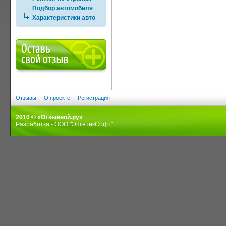
Подбор автомобиля
Характеристики авто
Отзывы
|
О проекте
|
Регистрация
2010 © «Отзывной.ру»
Разработка -
ООО "ЭстетикСофт"