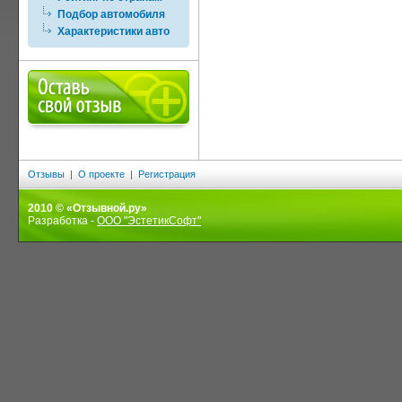
Подбор автомобиля
Характеристики авто
Отзывы
|
О проекте
|
Регистрация
2010 © «Отзывной.ру»
Разработка -
ООО "ЭстетикСофт"