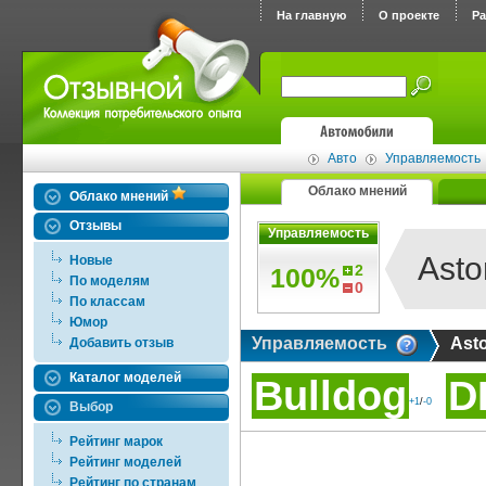
На главную
О проекте
Р
Авто
Управляемость
Облако мнений
Облако мнений
Отзывы
Управляемость
Asto
Новые
2
100%
По моделям
0
По классам
Юмор
Управляемость
Asto
Добавить отзыв
Каталог моделей
Bulldog
D
+1
/
-0
Выбор
Рейтинг марок
Рейтинг моделей
Рейтинг по странам