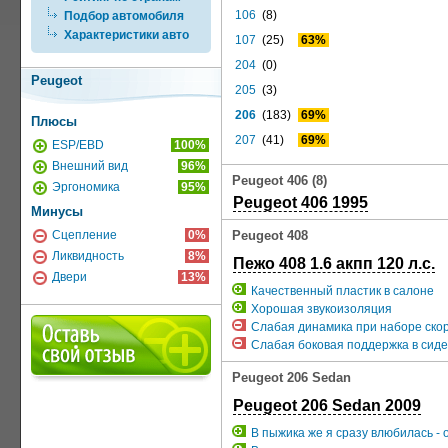
106
(8)
Подбор автомобиля
Характеристики авто
107
(25)
63%
204
(0)
Peugeot
205
(3)
206
(183)
69%
Плюсы
207
(41)
69%
ESP/EBD
100%
Внешний вид
96%
Peugeot 406 (8)
Эргономика
95%
Peugeot 406 1995
Минусы
Сцепление
0%
Peugeot 408
Ликвидность
8%
Пежо 408 1.6 акпп 120 л.с.
Двери
13%
Качественный пластик в салоне
Хорошая звукоизоляция
Слабая динамика при наборе ско
Слабая боковая поддержка в сиде
Peugeot 206 Sedan
Peugeot 206 Sedan 2009
В пыжика же я сразу влюбилась - 