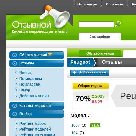
На главную
О проекте
Р
Облако мнений
Облако мнений
Peugeot
Отзывы
Отзывы
Добавить отзыв
Новые
По моделям
По классам
Общая оценка
Юмор
Peu
Добавить отзыв
2029
70%
854
Каталог моделей
Выбор
Модель:
Рейтинг марок
1007
(3)
71%
Рейтинг моделей
104
(1)
Рейтинг по странам