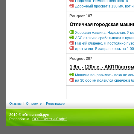
Подвеска: Немного жестковата
Дорожный просвет в 130 мм, вот на
Peugeot 107
Отличная городская маши
Хорошая машина. Надежная. У мен
АБС отлично срабатывают в нужн
Низкий клиренс. Я постоянно пузо
жрет мало. Я заправляюсь на 1 000
Peugeot 207
1.6л. - 120л.с. - АКПП(автом
Машина понравилась, пока не ло
на 30 ооо км появился сверчок в 
Отзывы
|
О проекте
|
Регистрация
2010 © «Отзывной.ру»
Разработка -
ООО "ЭстетикСофт"