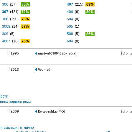
306
(17)
85%
407
(215)
69%
307
(421)
72%
408
(6)
80%
308
(190)
70%
504
(0)
3008
(14)
67%
505
(1)
309
(5)
508
(5)
86%
4007
(16)
70%
604
(0)
1995
martyn0890946
(Витебск)
drom.
2013
Vedmed
рости
ниях первого ряда
2009
Ewwgeshka
(МО)
drom.
он выглядит отлично