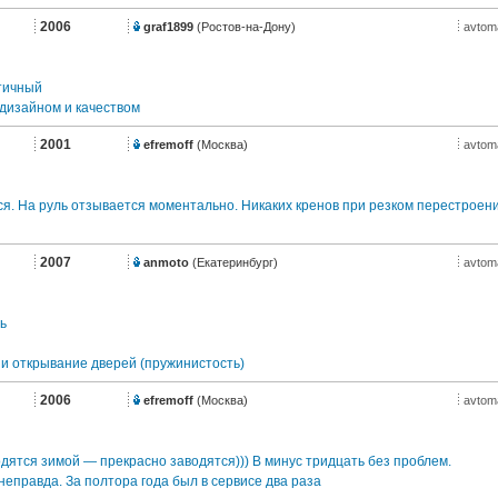
2006
graf1899
(Ростов-на-Дону)
avtom
тичный
дизайном и качеством
2001
efremoff
(Москва)
avtom
. На руль отзывается моментально. Никаких кренов при резком перестроен
2007
anmoto
(Екатеринбург)
avtom
ь
и открывание дверей (пружинистость)
2006
efremoff
(Москва)
avtom
дятся зимой — прекрасно заводятся))) В минус тридцать без проблем.
еправда. За полтора года был в сервисе два раза