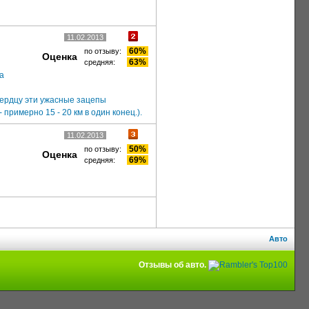
11.02.2013
60%
по отзыву:
Оценка
63%
средняя:
а
сердцу эти ужасные зацепы
примерно 15 - 20 км в один конец.).
11.02.2013
50%
по отзыву:
Оценка
69%
средняя:
Авто
Отзывы об авто.