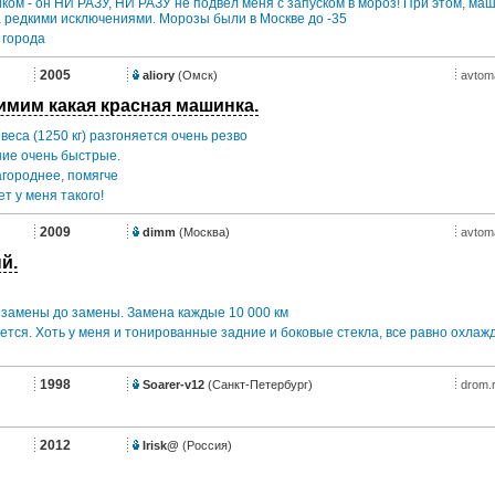
иком - он НИ РАЗУ, НИ РАЗУ не подвел меня с запуском в мороз! При этом, ма
а редкими исключениями. Морозы были в Москве до -35
 города
2005
aliory
(Омск)
avtom
имим какая красная машинка.
веса (1250 кг) разгоняется очень резво
ие очень быстрые.
агороднее, помягче
т у меня такого!
2009
dimm
(Москва)
avtom
й.
 замены до замены. Замена каждые 10 000 км
тся. Хоть у меня и тонированные задние и боковые стекла, все равно охла
1998
Soarer-v12
(Санкт-Петербург)
drom.
2012
Irisk@
(Россия)