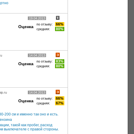
ортно
19.04.2013
66%
по отзыву:
Оценка
80%
средняя:
ru
14.04.2013
83%
по отзыву:
Оценка
80%
средняя:
ip.ru
14.04.2013
66%
по отзыву:
Оценка
67%
средняя:
-200 см и именно так оно и есть.
бензина
ции, такой как пробег, расход
ом выключателе с правой стороны.