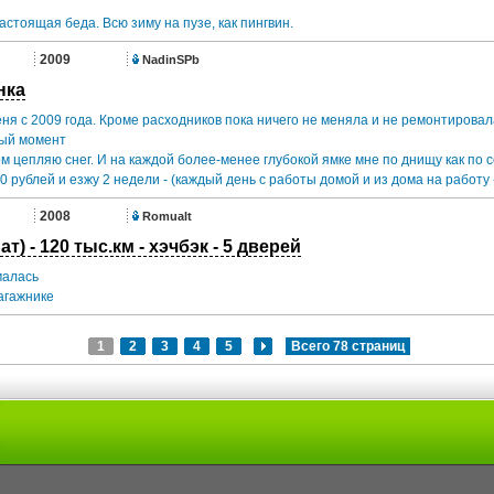
стоящая беда. Всю зиму на пузе, как пингвин.
2009
NadinSPb
нка
я с 2009 года. Кроме расходников пока ничего не меняла и не ремонтировал
ый момент
м цепляю снег. И на каждой более-менее глубокой ямке мне по днищу как по 
 рублей и езжу 2 недели - (каждый день с работы домой и из дома на работу - 
2008
Romualt
ат) - 120 тыс.км - хэчбэк - 5 дверей
малась
багажнике
1
2
3
4
5
Всего 78 страниц