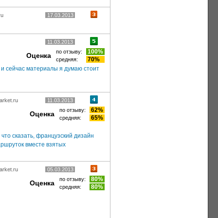
ru
17.03.2013
11.03.2013
100%
по отзыву:
Оценка
70%
средняя:
а и сейчас материалы я думаю стоит
arket.ru
11.03.2013
62%
по отзыву:
Оценка
65%
средняя:
 что сказать, французский дизайн
маршруток вместе взятых
arket.ru
05.03.2013
80%
по отзыву:
Оценка
80%
средняя: