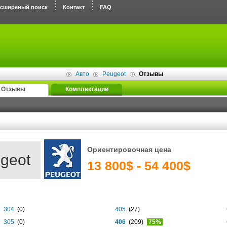
асширеный поиск
Контакт
FAQ
Авто
Peugeot
Отзывы
Отзывы
Комплектации
Ориентировочная цена
geot
13 800$ - 54 400$
304
(0)
405
(27)
305
(0)
406
(209)
75%