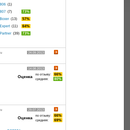
806
(1)
807
(7)
73%
Boxer
(13)
57%
Expert
(11)
64%
Partner
(39)
73%
ru
24.09.2013
14.08.2013
66%
по отзыву:
Оценка
80%
средняя:
ru
29.07.2013
66%
по отзыву:
Оценка
69%
средняя: