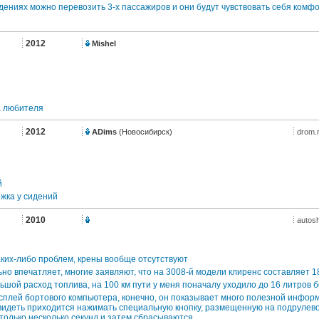
дениях можно перевозить 3-х пассажиров и они будут чувствовать себя комф
2012
Mishel
а любителя
2012
ADims
(Новосибирск)
drom.
й
жка у сидений
2010
autosh
аких-либо проблем, крены вообще отсутствуют
о впечатляет, многие заявляют, что на 3008-й модели клиренс составляет 180
шой расход топлива, на 100 км пути у меня поначалу уходило до 16 литров 
плей бортового компьютера, конечно, он показывает много полезной информа
 увидеть приходится нажимать специальную кнопку, размещенную на подрулев
только несколько секунд и затем сбрасываются