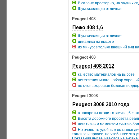
В салоне просторно, на задних си
Шумоизоляция отличная
Peugeot 408
Пежо 408 1,6
Шумоизоляция отличная
динамика на высоте
из минусов только внешний вид н
Peugeot 408
Peugeot 408 2012
качество материалов на высоте
остекления много - обзор хороши
не очень хорошая боковая поддер
Peugeot 3008
Peugeot 3008 2010 года
в повороты входит отлично, без к
Высота дорожного просвета реальн
негативным моментом считаю боль
Не очень-то удобным оказался дис
топлива и прочее, но чтобы все это
Показания высвечиваются на экране 