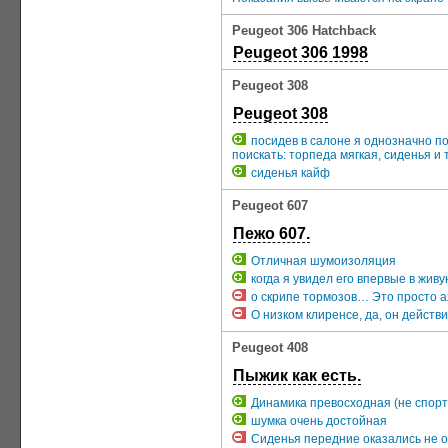
Peugeot 306 Hatchback
Peugeot 306 1998
Peugeot 308
Peugeot 308
посидев в салоне я однозначно по
поискать: торпеда мягкая, сиденья и т
сиденья кайф
Peugeot 607
Пежо 607.
Отличная шумоизоляция
когда я увидел его впервые в жив
о скрипе тормозов… Это просто ахт
О низком клиренсе, да, он действ
Peugeot 408
Пыжик как есть.
Динамика превосходная (не спорт
шумка очень достойная
Сиденья передние оказались не о