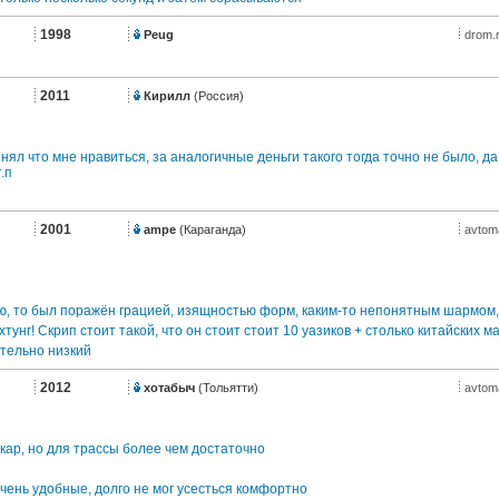
1998
Peug
drom.
2011
Кирилл
(Россия)
нял что мне нравиться, за аналогичные деньги такого тогда точно не было, д
.п
2001
ampe
(Караганда)
avtom
ую, то был поражён грацией, изящностью форм, каким-то непонятным шармом,
унг! Скрип стоит такой, что он стоит стоит 10 уазиков + столько китайских 
ительно низкий
2012
хотабыч
(Тольятти)
avtom
кар, но для трассы более чем достаточно
чень удобные, долго не мог усесться комфортно