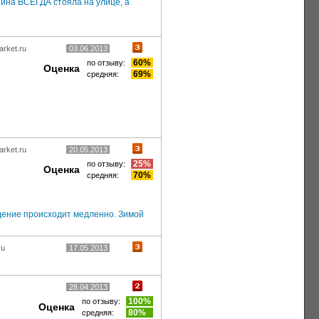
шина ВСЕГДА стояла на улице, а
arket.ru
03.06.2013
60%
по отзыву:
Оценка
69%
средняя:
arket.ru
20.05.2013
25%
по отзыву:
Оценка
70%
средняя:
ждение происходит медленно. Зимой
ru
17.05.2013
28.04.2013
100%
по отзыву:
Оценка
80%
средняя: