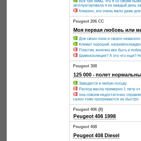
Все три зимы, что я со своим пыж
эксплуатировала я ее каждый день з
Клиренс, его очень мало даже для
Peugeot 206 CC
Моя первая любовь или м
Для своих пони и своего немалого 
Климат хороший, нагрев/охлажден
Пластик, конечно мог быть и побл
Шумоизоляция? А это что еще? Не
Peugeot 308
125 000 - полет нормальны
Заводится в любую погоду.
Расход масла примерно 1 литр от
она совсем недостаточно справляе
салон тоже прогревается не быстро.
Peugeot 406 (8)
Peugeot 406 1998
Peugeot 408
Peugeot 408 Diesel