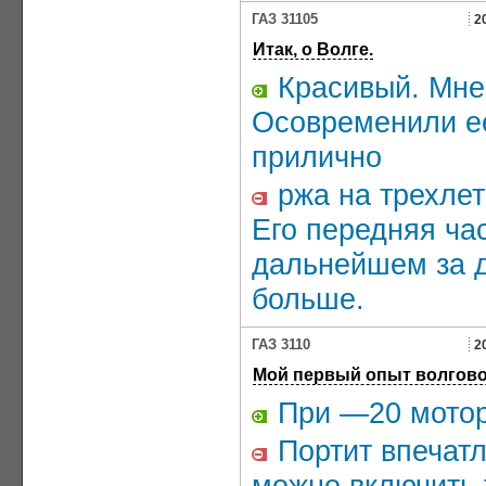
ГАЗ 31105
2
Итак, о Волге.
Красивый. Мне 
Осовременили ее
прилично
ржа на трехлет
Его передняя ча
дальнейшем за д
больше.
ГАЗ 3110
2
Мой первый опыт волгово
При —20 мотор
Портит впечатл
можно включить 