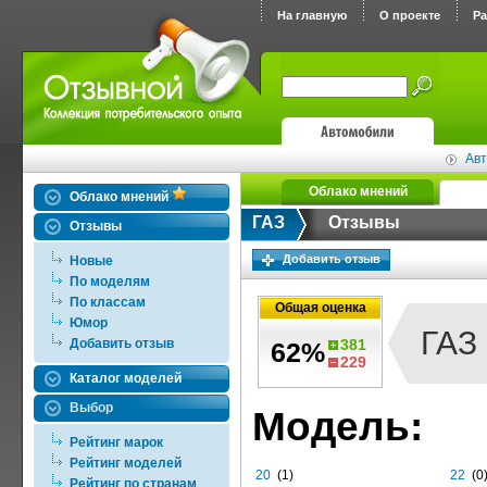
На главную
О проекте
Р
Авт
Облако мнений
Облако мнений
ГАЗ
Отзывы
Отзывы
Добавить отзыв
Новые
По моделям
По классам
Общая оценка
Юмор
ГАЗ
Добавить отзыв
381
62%
229
Каталог моделей
Выбор
Модель:
Рейтинг марок
Рейтинг моделей
20
(1)
22
(0
Рейтинг по странам