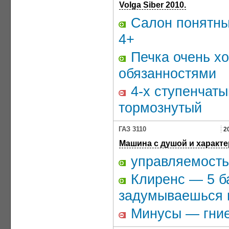
Volga Siber 2010.
Салон понятный
4+
Печка очень хо
обязанностями
4-х ступенчаты
тормознутый
ГАЗ 3110
2
Машина с душой и характер
управляемость
Клиренс — 5 ба
задумываешься п
Минусы — гни