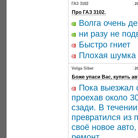
ГАЗ 3102
2
Про ГАЗ 3102.
Волга очень де
ни разу не под
Быстро гниет
Плохая шумка
Volga Siber
2
Боже упаси Вас, купить ав
Пока выезжал с
проехав около 3
сзади. В течени
превратился из п
своё новое авто,
ремонт