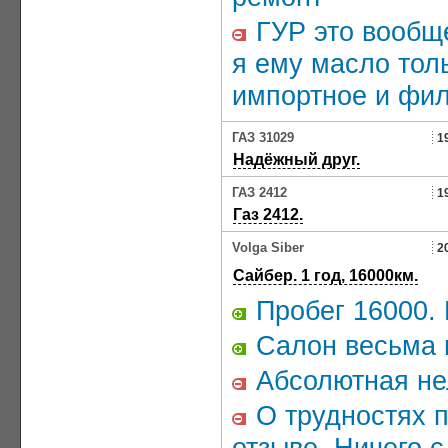
ГУР это вообще 
я ему масло тол
импортное и фил
ГАЗ 31029
1
Надёжный друг.
ГАЗ 2412
1
Газ 2412.
Volga Siber
2
Сайбер. 1 год, 16000км.
Пробег 16000. 
Салон весьма 
Абсолютная не
О трудностях п
отзыве. Ничего с