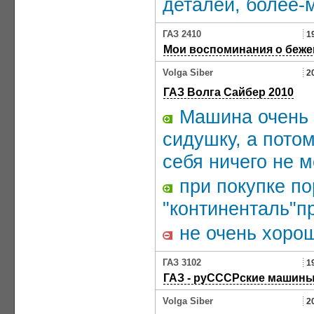
деталей, более-м
ГАЗ 2410
1
Мои воспоминания о беже
Volga Siber
2
ГАЗ Волга Сайбер 2010
Машина очень п
сидушку, а потом
себя ничего не 
при покупке п
"континенталь"п
не очень хоро
ГАЗ 3102
1
ГАЗ - руСССРские машины
Volga Siber
2