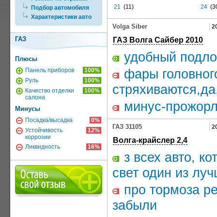
21
(11)
24
(3
Подбор автомобиля
Характеристики авто
Volga Siber
2
ГАЗ
ГАЗ Волга Сайбер 2010
удобный подло
Плюсы
фары головного
Панель приборов
100%
Руль
100%
стряхиваются,да
Качество отделки
100%
салона
минус-прожорл
Минусы
Посадка/высадка
0%
ГАЗ 31105
2
Устойчивость
12%
коррозии
Волга-крайслер 2,4
Ликвидность
16%
з всех авто, к
свет один из лу
про тормоза ре
забыли