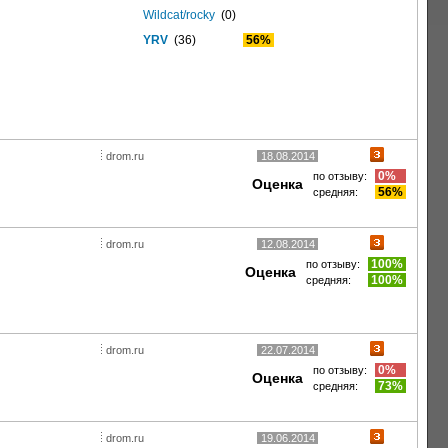
Wildcat/rocky
(0)
YRV
(36)
56%
drom.ru
18.08.2014
0%
по отзыву:
Оценка
56%
средняя:
drom.ru
12.08.2014
100%
по отзыву:
Оценка
100%
средняя:
drom.ru
22.07.2014
0%
по отзыву:
Оценка
73%
средняя:
drom.ru
19.06.2014