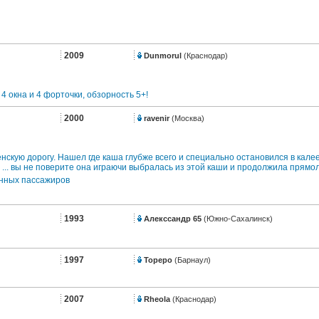
2009
Dunmorul
(Краснодар)
4 окна и 4 форточки, обзорность 5+!
2000
ravenir
(Москва)
нскую дорогу. Нашел где каша глубже всего и специально остановился в калее
и ... вы не поверите она играючи выбралась из этой каши и продолжила прям
анных пассажиров
1993
Алекссандр 65
(Южно-Сахалинск)
1997
Topepo
(Барнаул)
2007
Rheola
(Краснодар)