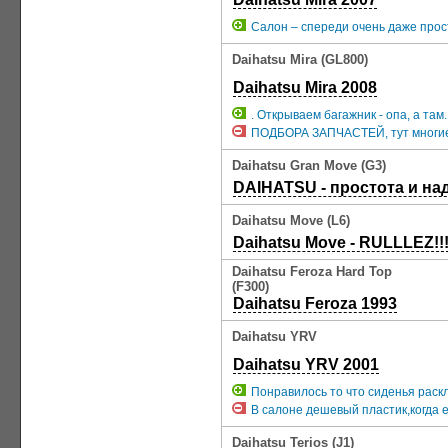
Салон – спереди очень даже про
Daihatsu Mira (GL800)
Daihatsu Mira 2008
. Открываем багажник - опа, а там
ПОДБОРА ЗАПЧАСТЕЙ, тут многие ж
Daihatsu Gran Move (G3)
DAIHATSU - простота и на
Daihatsu Move (L6)
Daihatsu Move - RULLLEZ!!
Daihatsu Feroza Hard Top
(F300)
Daihatsu Feroza 1993
Daihatsu YRV
Daihatsu YRV 2001
Понравилось то что сиденья раск
В салоне дешевый пластик,когда е
Daihatsu Terios (J1)