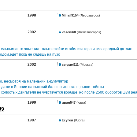
1998
Mihail9154
(Лесозавоск)
2002
vaseni68
(Железногорск)
тельным авто заменил только стойки стабилизатора и кислородный датчик
одом,едет пока не сядешь на пузо
2002
serguei111
(Москва)
, несмотря на маленький аккумулятор
даже в Японии на высший балл по их шкале, выше тойоты.
холостых двигателя не чувствуется вообще, но после 2500 оборотов шум ре
1999
иван547
(юрга)
99
1987
Есугей
(Юрга)