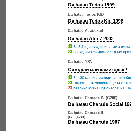
Daihatsu Terios 1999
Daihatsu Terios KID
Daihatsu Terios Kid 1998
Daihatsu Atrai/extol
Daihatsu Atrai7 2002
За 3.5 года владения этим замеча
проходимость даже с задним прив
Daihatsu YRV
Самурай или камикадзе?
В —30 машина заводится спокойно
Надежность машины оценивается 
реально нужна шумоизоляция. На 
Daihatsu Charade IV (G200)
Daihatsu Charade Social 19
Daihatsu Charade II
(G11,G30)
Daihatsu Charade 1997