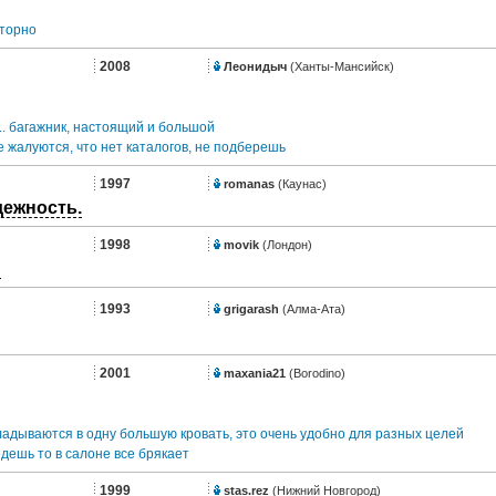
сторно
2008
Леонидыч
(Ханты-Мансийск)
... багажник, настоящий и большой
алуются, что нет каталогов, не подберешь
1997
romanas
(Каунас)
дежность.
1998
movik
(Лондон)
!
1993
grigarash
(Алма-Ата)
2001
maxania21
(Borodino)
ладываются в одну большую кровать, это очень удобно для разных целей
дешь то в салоне все брякает
1999
stas.rez
(Нижний Новгород)