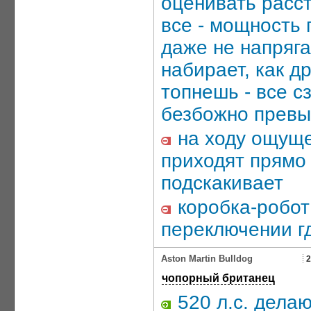
оценивать расст
все - мощность 
даже не напряга
набирает, как др
топнешь - все сз
безбожно прев
на ходу ощущен
приходят прямо 
подскакивает
коробка-робот
переключении гд
Aston Martin Bulldog
2
чопорный британец
520 л.с. дела