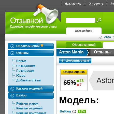
На главную
О проекте
Р
Авто
Облако мнений
Облако мнений
Aston Martin
Отзывы
Отзывы
Добавить отзыв
Новые
По моделям
По классам
Общая оценка
Юмор
Asto
Добавить отзыв
13
65%
7
Каталог моделей
Выбор
Модель:
Рейтинг марок
Рейтинг моделей
Bulldog
(1)
71%
Рейтинг по странам