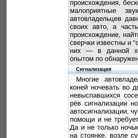
происхождения, беск
малоприятные зв
автовладельцев дав
своих авто, а част
происхождение, найт
сверчки известны и 
них — в данной ха
опытом по обнаружен
Сигнализация
Многие автовлад
коней ночевать во д
невыспавшихся сос
рёв сигнализации но
автосигнализации, ч
помощи и не требует
Да и не только ночь
на стоянке, возле с