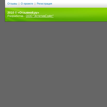
Отзывы
|
О проекте
|
Регистрация
2010 © «Отзывной.ру»
Разработка -
ООО "ЭстетикСофт"