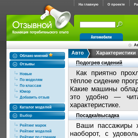
На главную
О проекте
Р
Ав
Авто
Характеристики
Облако мнений
Подогрев сидений
Отзывы
Как приятно прох
Новые
тёплое сидение прог
По моделям
По классам
Какие машины облад
Юмор
это удобно — чит
Добавить отзыв
характеристике.
Каталог моделей
Посадка/высадка
Выбор
Ваши пассажиры ж
Рейтинг марок
Рейтинг моделей
наоборот, с удовол
Рейтинг по странам