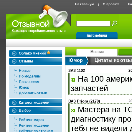
На главную
О проекте
Р
Мнения
Облако мнений
Юмор
Цитаты из отз
Отзывы
ЗАЗ 1102
2
Новые
По моделям
На 100 америк
По классам
запчастей
Юмор
Добавить отзыв
ВАЗ Priora (2170)
2
Каталог моделей
Мастера на ТО
Выбор
диагностику про
Рейтинг марок
Рейтинг моделей
тебя не видели 
Рейтинг по странам