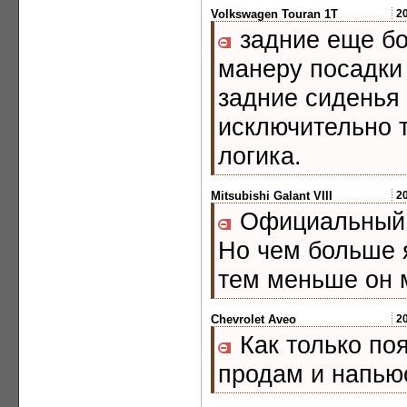
Volkswagen Touran 1T
2
задние еще бо
манеру посадки 
задние сиденья
исключительно т
логика.
Mitsubishi Galant VIII
2
Официальный с
Но чем больше 
тем меньше он 
Chevrolet Aveo
2
Как только по
продам и напью