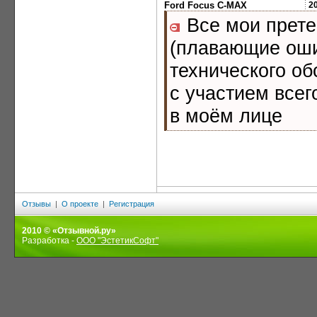
Ford Focus C-MAX
2
Все мои прете
(плавающие оши
технического о
с участием всег
в моём лице
Отзывы
|
О проекте
|
Регистрация
2010 © «Отзывной.ру»
Разработка -
ООО "ЭстетикСофт"