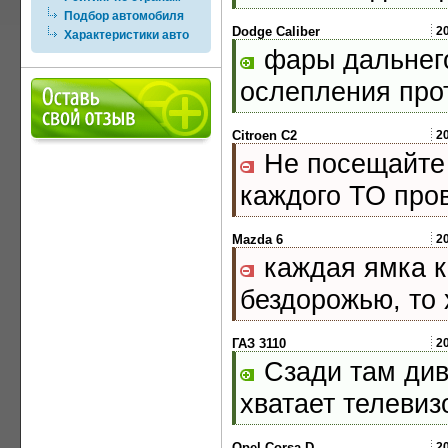
Подбор автомобиля
Dodge Caliber
2
Характеристики авто
фары дальнего
ослепления про
Citroen C2
2
Не посещайте 
каждого ТО про
Mazda 6
2
каждая ямка ка
бездорожью, то 
ГАЗ 3110
2
Сзади там див
хватает телевиз
Opel Corsa D
2