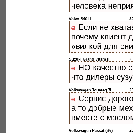
человека непри
Volvo S40 II
2
Если не хвата
почему клиент д
«вилкой для сн
Suzuki Grand Vitara II
2
НО качество с
что дилеры суз
Volkswagen Touareg 7L
2
Сервис дорого
а то добрые мех
вместе с масло
Volkswagen Passat (B6)_
2