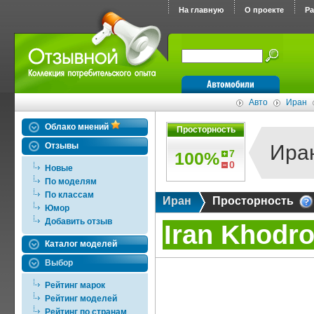
На главную
О проекте
Р
Авто
Иран
Облако мнений
Просторность
Отзывы
Ира
7
100%
0
Новые
По моделям
По классам
Иран
Просторность
Юмор
Добавить отзыв
Iran Khodr
Каталог моделей
Выбор
Рейтинг марок
Рейтинг моделей
Рейтинг по странам