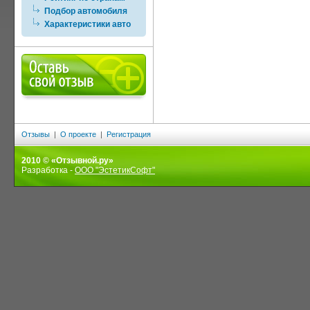
Подбор автомобиля
Характеристики авто
Отзывы
|
О проекте
|
Регистрация
2010 © «Отзывной.ру»
Разработка -
ООО "ЭстетикСофт"